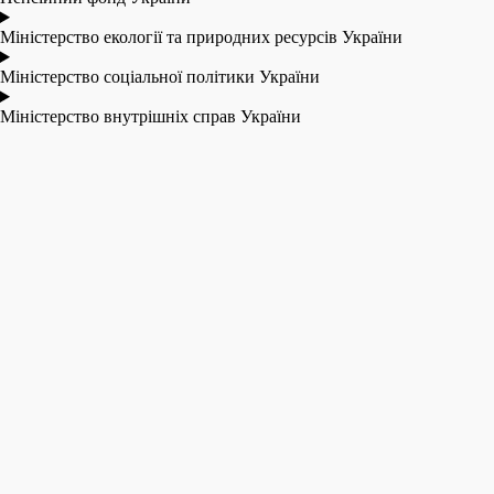
Міністерство екології та природних ресурсів України
Міністерство соціальної політики України
Міністерство внутрішніх справ України
Національний банк України
Електронна система охорони здоров’я
Державна служба України з надзвичайних ситуацій
Державне підприємство «НАЦІОНАЛЬНІ ІНФОРМАЦІЙНІ
СИСТЕМИ»
Єдиний державний веб-портал відкритих даних
Зворотний зв'язок