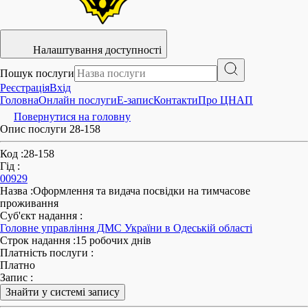
Налаштування доступності
Пошук послуги
Реєстрація
Вхід
Головна
Онлайн послуги
E-запис
Контакти
Про ЦНАП
Повернутися на головну
Опис послуги 28-158
Код
:
28-158
Гід
:
00929
Назва
:
Оформлення та видача посвідки на тимчасове
проживання
Суб'єкт надання
:
Головне управління ДМС України в Одеській області
Строк надання
:
15 робочих днів
Платність послуги
:
Платно
Запис
:
Знайти у системі запису