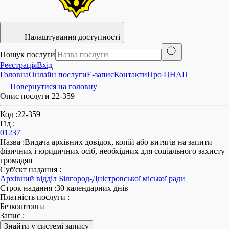
Налаштування доступності
Пошук послуги
Реєстрація
Вхід
Головна
Онлайн послуги
E-запис
Контакти
Про ЦНАП
Повернутися на головну
Опис послуги 22-359
Код
:
22-359
Гід
:
01237
Назва
:
Видача архівних довідок, копій або витягів на запити
фізичних і юридичних осіб, необхідних для соціального захисту
громадян
Суб'єкт надання
:
Архівний відділ Білгород-Дністровської міської ради
Строк надання
:
30 календарних днів
Платність послуги
:
Безкоштовна
Запис
:
Знайти у системі запису