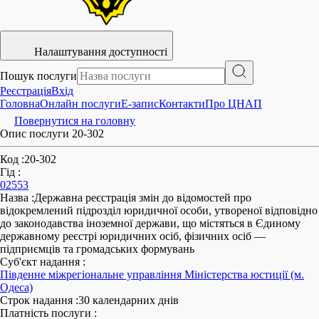
Налаштування доступності
Пошук послуги
Реєстрація
Вхід
Головна
Онлайн послуги
E-запис
Контакти
Про ЦНАП
Повернутися на головну
Опис послуги 20-302
Код
:
20-302
Гід
:
02553
Назва
:
Державна реєстрація змін до відомостей про
відокремлений підрозділ юридичної особи, утвореної відповідно
до законодавства іноземної держави, що містяться в Єдиному
державному реєстрі юридичних осіб, фізичних осіб —
підприємців та громадських формувань
Суб'єкт надання
:
Південне міжрегіональне управління Міністерства юстиції (м.
Одеса)
Строк надання
:
30 календарних днів
Платність послуги
: