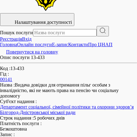
Налаштування доступності
Пошук послуги
Реєстрація
Вхід
Головна
Онлайн послуги
E-запис
Контакти
Про ЦНАП
Повернутися на головну
Опис послуги 13-433
Код
:
13-433
Гід
:
00141
Назва
:
Видача довідки для отримання пільг особам з
інвалідністю, які не мають права на пенсію чи соціальну
допомогу
Суб'єкт надання
:
Департамент соціальної, сімейної політики та охорони здоров’я
Білгород-Дністровської міської ради
Строк надання
:
5 робочих днів
Платність послуги
:
Безкоштовна
Запис
: