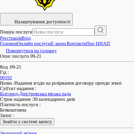
Налаштування доступності
Пошук послуги
Реєстрація
Вхід
Головна
Онлайн послуги
E-запис
Контакти
Про ЦНАП
Повернутися на головну
Опис послуги 09-21
Код
:
09-21
Гід
:
00192
Назва
:
Надання згоди на розірвання договору оренди землі
Суб'єкт надання
:
Білгород-Дністровська міська рада
Строк надання
:
30 календарних днів
Платність послуги
:
Безкоштовна
Запис
:
Знайти у системі запису
Зворотний зв'язок