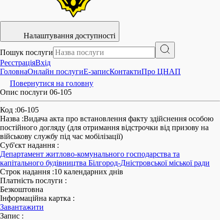
Налаштування доступності
Пошук послуги
Реєстрація
Вхід
Головна
Онлайн послуги
E-запис
Контакти
Про ЦНАП
Повернутися на головну
Опис послуги 06-105
Код
:
06-105
Назва
:
Видача акта про встановлення факту здійснення особою
постійного догляду (для отримання відстрочки від призову на
військову службу під час мобілізації)
Суб'єкт надання
:
Департамент житлово-комунального господарства та
капітального будівництва Білгород-Дністровської міської ради
Строк надання
:
10 календарних днів
Платність послуги
:
Безкоштовна
Інформаційна картка
:
Завантажити
Запис
: