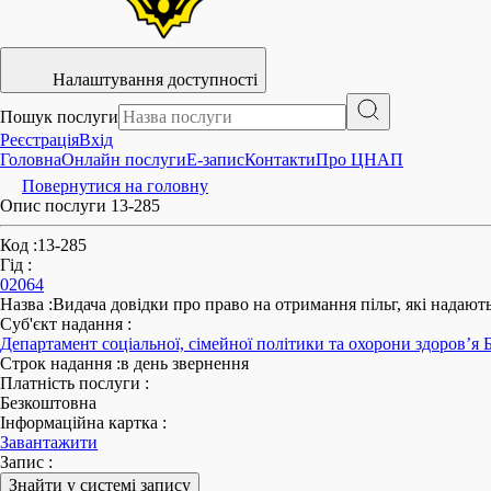
Налаштування доступності
Пошук послуги
Реєстрація
Вхід
Головна
Онлайн послуги
E-запис
Контакти
Про ЦНАП
Повернутися на головну
Опис послуги 13-285
Код
:
13-285
Гід
:
02064
Назва
:
Видача довідки про право на отримання пільг, які надают
Суб'єкт надання
:
Департамент соціальної, сімейної політики та охорони здоров’я Б
Строк надання
:
в день звернення
Платність послуги
:
Безкоштовна
Інформаційна картка
:
Завантажити
Запис
:
Знайти у системі запису