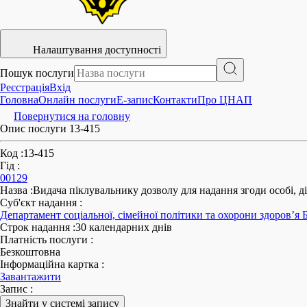
Налаштування доступності
Пошук послуги
Реєстрація
Вхід
Головна
Онлайн послуги
E-запис
Контакти
Про ЦНАП
Повернутися на головну
Опис послуги 13-415
Код
:
13-415
Гід
:
00129
Назва
:
Видача піклувальнику дозволу для надання згоди особі, д
Суб'єкт надання
:
Департамент соціальної, сімейної політики та охорони здоров’я Б
Строк надання
:
30 календарних днів
Платність послуги
:
Безкоштовна
Інформаційна картка
:
Завантажити
Запис
:
Знайти у системі запису