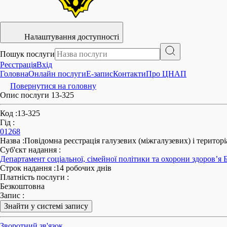
Налаштування доступності
Пошук послуги
Реєстрація
Вхід
Головна
Онлайн послуги
E-запис
Контакти
Про ЦНАП
Повернутися на головну
Опис послуги 13-325
Код
:
13-325
Гід
:
01268
Назва
:
Повідомна реєстрація галузевих (міжгалузевих) і територ
Суб'єкт надання
:
Департамент соціальної, сімейної політики та охорони здоров’я Б
Строк надання
:
14 робочих днів
Платність послуги
:
Безкоштовна
Запис
:
Знайти у системі запису
Зворотний зв'язок