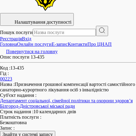
Налаштування доступності
Пошук послуги
Реєстрація
Вхід
Головна
Онлайн послуги
E-запис
Контакти
Про ЦНАП
Повернутися на головну
Опис послуги 13-435
Код
:
13-435
Гід
:
00223
Назва
:
Призначення грошової компенсації вартості самостійного
санаторно-курортного лікування осіб з інвалідністю
Суб'єкт надання
:
Департамент соціальної, сімейної політики та охорони здоров’я
Білгород-Дністровської міської ради
Строк надання
:
10 календарних днів
Платність послуги
:
Безкоштовна
Запис
:
Знайти у системі запису