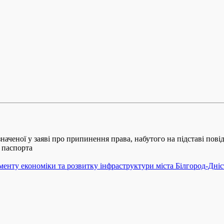
азначеної у заяві про припинення права, набутого на підставі по
о паспорта
енту економіки та розвитку інфраструктури міста Білгород-Дніст