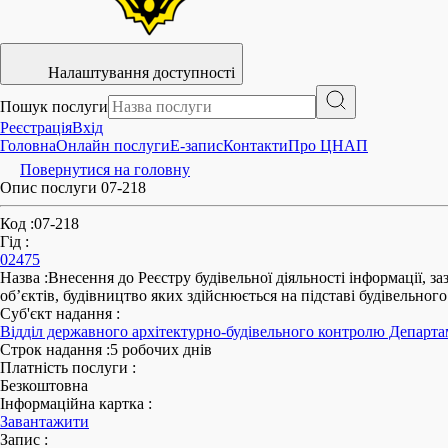
Налаштування доступності
Пошук послуги
Реєстрація
Вхід
Головна
Онлайн послуги
E-запис
Контакти
Про ЦНАП
Повернутися на головну
Опис послуги 07-218
Код
:
07-218
Гід
:
02475
Назва
:
Внесення до Реєстру будівельної діяльності інформації, з
об’єктів, будівництво яких здійснюється на підставі будівельног
Суб'єкт надання
:
Відділ державного архітектурно-будівельного контролю Департам
Строк надання
:
5 робочих днів
Платність послуги
:
Безкоштовна
Інформаційна картка
:
Завантажити
Запис
: