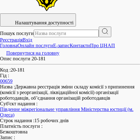
Налаштування доступності
Пошук послуги
Реєстрація
Вхід
Головна
Онлайн послуги
E-запис
Контакти
Про ЦНАП
Повернутися на головну
Опис послуги 20-181
Код
:
20-181
Гід
:
00659
Назва
:
Державна реєстрація зміни складу комісії з припинення
(комісії з реорганізації, ліквідаційної комісії) організації
роботодавців, об’єднання організацій роботодавців
Суб'єкт надання
:
Південне міжрегіональне управління Міністерства юстиції (м.
Одеса)
Строк надання
:
15 робочих днів
Платність послуги
:
Безкоштовна
Запис
: