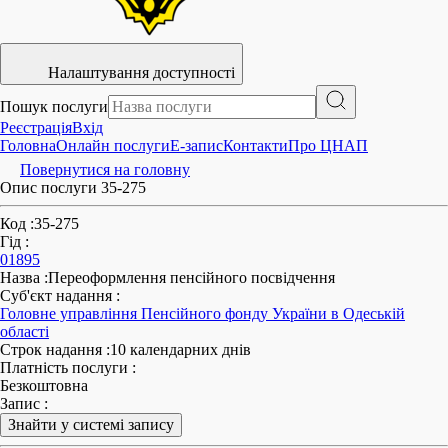
Налаштування доступності
Пошук послуги
Реєстрація
Вхід
Головна
Онлайн послуги
E-запис
Контакти
Про ЦНАП
Повернутися на головну
Опис послуги 35-275
Код
:
35-275
Гід
:
01895
Назва
:
Переоформлення пенсійного посвідчення
Суб'єкт надання
:
Головне управління Пенсійного фонду України в Одеській
області
Строк надання
:
10 календарних днів
Платність послуги
:
Безкоштовна
Запис
:
Знайти у системі запису