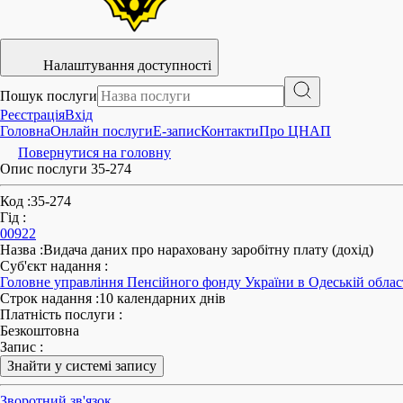
Налаштування доступності
Пошук послуги
Реєстрація
Вхід
Головна
Онлайн послуги
E-запис
Контакти
Про ЦНАП
Повернутися на головну
Опис послуги 35-274
Код
:
35-274
Гід
:
00922
Назва
:
Видача даних про нараховану заробітну плату (дохід)
Суб'єкт надання
:
Головне управління Пенсійного фонду України в Одеській облас
Строк надання
:
10 календарних днів
Платність послуги
:
Безкоштовна
Запис
:
Знайти у системі запису
Зворотний зв'язок