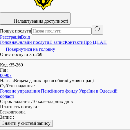
Налаштування доступності
Пошук послуги
Реєстрація
Вхід
Головна
Онлайн послуги
E-запис
Контакти
Про ЦНАП
Повернутися на головну
Опис послуги 35-269
Код
:
35-269
Гід
:
00907
Назва
:
Видача даних про особливі умови праці
Суб'єкт надання
:
Головне управління Пенсійного фонду України в Одеській
області
Строк надання
:
10 календарних днів
Платність послуги
:
Безкоштовна
Запис
:
Знайти у системі запису