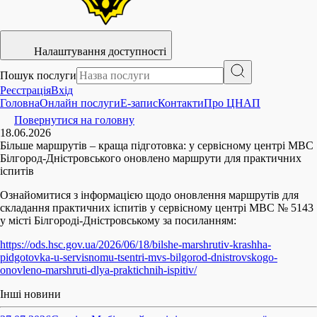
Налаштування доступності
Пошук послуги
Реєстрація
Вхід
Головна
Онлайн послуги
E-запис
Контакти
Про ЦНАП
Повернутися на головну
18.06.2026
Більше маршрутів – краща підготовка: у сервісному центрі МВС
Білгород-Дністровського оновлено маршрути для практичних
іспитів
Ознайомитися з інформацією щодо оновлення маршрутів для
складання практичних іспитів у сервісному центрі МВС № 5143
у місті Білгороді-Дністровському за посиланням:
https://ods.hsc.gov.ua/2026/06/18/bilshe-marshrutiv-krashha-
pidgotovka-u-servisnomu-tsentri-mvs-bilgorod-dnistrovskogo-
onovleno-marshruti-dlya-praktichnih-ispitiv/
Інші новини