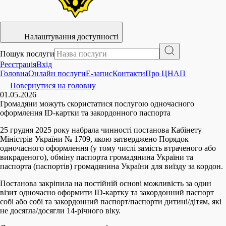
Налаштування доступності
Пошук послуги
Реєстрація
Вхід
Головна
Онлайн послуги
E-запис
Контакти
Про ЦНАП
Повернутися на головну
01.05.2026
Громадяни можуть скористатися послугою одночасного
оформлення ID-картки та закордонного паспорта
25 грудня 2025 року набрала чинності постанова Кабінету
Міністрів України № 1709, якою затверджено Порядок
одночасного оформлення (у тому числі замість втраченого або
викраденого), обміну паспорта громадянина України та
паспорта (паспортів) громадянина України для виїзду за кордон.
Постанова закріпила на постійній основі можливість за один
візит одночасно оформити ID-картку та закордонний паспорт
собі або собі та закордонний паспорт/паспорти дитині/дітям, які
не досягла/досягли 14-річного віку.