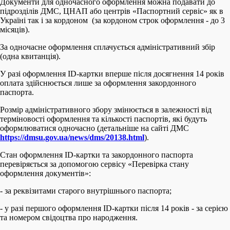
Документи для одночасного оформлення можна подавати до
підрозділів ДМС, ЦНАП або центрів «Паспортний сервіс» як в
Україні так і за кордоном (за кордоном строк оформлення - до 3
місяців).
За одночасне оформлення сплачується адміністративний збір
(одна квитанція).
У разі оформлення ID-картки вперше після досягнення 14 років
оплата здійснюється лише за оформлення закордонного
паспорта.
Розмір адміністративного збору змінюється в залежності від
терміновості оформлення та кількості паспортів, які будуть
оформлюватися одночасно (детальніше на сайті ДМС
https://dmsu.gov.ua/news/dms/20138.html
).
Стан оформлення ID-картки та закордонного паспорта
перевіряється за допомогою сервісу «Перевірка стану
оформлення документів»:
- за реквізитами старого внутрішнього паспорта;
- у разі першого оформлення ID-картки після 14 років - за серією
та номером свідоцтва про народження.